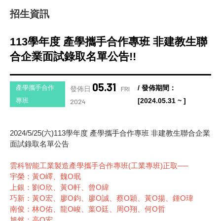
招生資訊
113學年度 產學攜手合作專班 非建教生聯
合企業面試錄取名單公告!!
05.31
產學攜手合作
/ 發佈期間：
發佈日
FRI
專班
[2024.05.31 ~ ]
2024
2024/5/25(六)113學年度 產學攜手合作專班 非建教生聯合企業
面試錄取名單公告
雲科智能工業製造產學攜手合作專班(工業專班)正取──
宇榮：黃O嶧、魏O珉
上銀：劉O欣、黃O軒、曾O緯
巧新：黃O宏、廖O鈞、廖O誠、蔡O穎、黃O揚、鍾O瑋
南俊：林O佑、龍O峻、葉O廷、周O翔、何O哲
旭然：高O宏