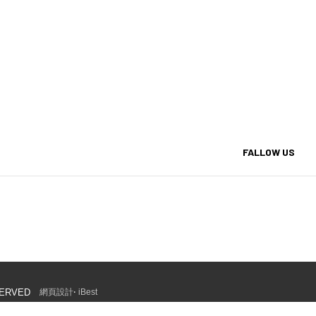
FALLOW US
‧
ERVED
網頁設計
iBest