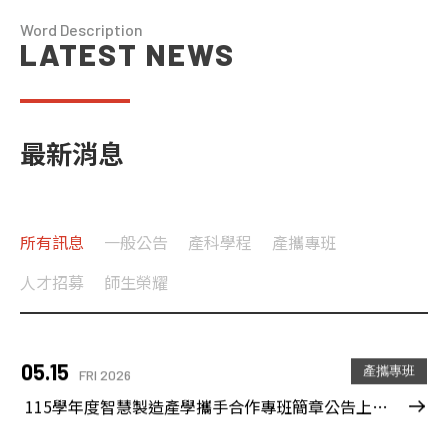
Word Description
LATEST NEWS
最新消息
所有訊息
一般公告
產科學程
產攜專班
07.06
師生榮耀
MON 2026
人才招募
師生榮耀
賀！恭喜潘志龍老師帶領本學程學生榮獲「2026第六屆永續生活實驗室獎」佳作
05.15
產攜專班
FRI 2026
115學年度智慧製造產學攜手合作專班簡章公告上網囉!