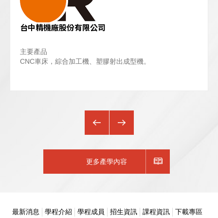
台中精機廠股份有限公司
11.25
師生榮耀
TUE 2025
賀! 恭喜潘志龍老師帶領本學程產攜專班學生及資管系學生組隊參加2025年第六屆高科盃全國商業智慧競賽榮獲佳作!
主要產品
CNC車床，綜合加工機、塑膠射出成型機。
更多產學內容
最新消息
學程介紹
學程成員
招生資訊
課程資訊
下載專區