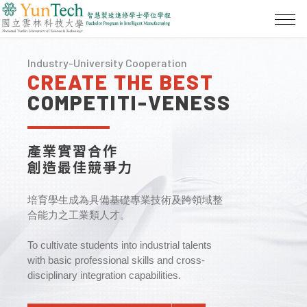
Industry-University Cooperation
CREATE THE BEST
COMPETITI-VENESS
產業實習合作
創造最佳競爭力
培育學生成為具備基礎專業技術及跨領域整
合能力之工業類人才。
To cultivate students into industrial talents
with basic professional skills and cross-
disciplinary integration capabilities.