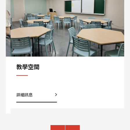
04.25
師生榮耀
SAT 2026
賀! 恭喜潘志龍老師帶領本學程產攜專班、資管系、資工系學生組隊參加2026年第23屆育秀盃創意獎榮獲佳作!
教學空間
詳細訊息