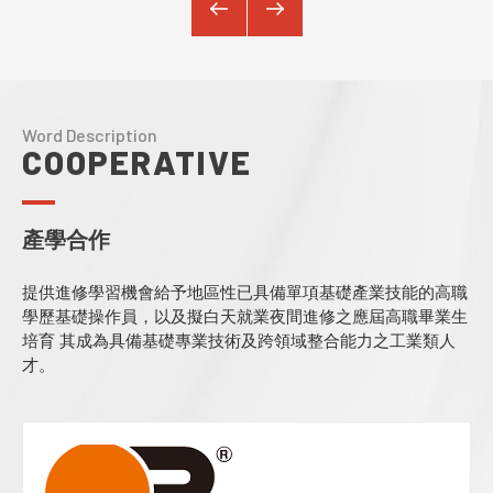
Word Description
12.10
師生榮耀
WED 2025
COOPERATIVE
賀! 恭喜潘志龍老師、黃登揚老師帶領本學程產攜專班、資工系、資管系學生組隊參加2025年雲創盃AI × ESG創新實作競賽榮獲第三名!
產學合作
提供進修學習機會給予地區性已具備單項基礎產業技能的高職
學歷基礎操作員，以及擬白天就業夜間進修之應屆高職畢業生
培育 其成為具備基礎專業技術及跨領域整合能力之工業類人
才。