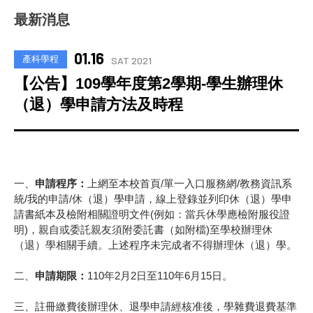
最新消息
01.16
產科學程
SAT 2021
【公告】109學年度第2學期-學生辦理休
（退）學申請方法及時程
一、
申請程序：
上網至本校首頁/單一入口服務網/教務資訊系
統/我的申請/休（退）學申請，線上登錄並列印休（退）學申
請書紙本及檢附相關證明文件(例如：當兵休學應檢附服役證
明)，親自或委託親友須附委託書（如附檔)至學校辦理休
（退）學相關手續。上述程序未完成者不得辦理休（退）學。
二、
申請期限：
110年2月2日至110年6月15日。
三、註冊繳費後辦理休、退學申請經核准後，學雜費退費基準