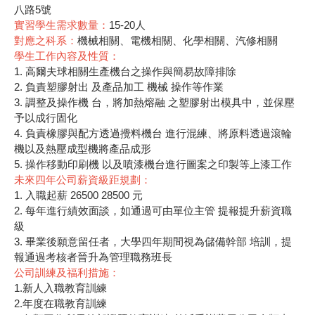
八路5號
實習學生需求數量：
15-20人
對應之科系：
機械相關、電機相關、化學相關、汽修相關
學生工作內容及性質：
1. 高爾夫球相關生產機台之操作與簡易故障排除
2. 負責塑膠射出 及產品加工 機械 操作等作業
3. 調整及操作機 台，將加熱熔融 之塑膠射出模具中，並保壓
予以成行固化
4. 負責橡膠與配方透過攪料機台 進行混練、將原料透過滾輪
機以及熱壓成型機將產品成形
5. 操作移動印刷機 以及噴漆機台進行圖案之印製等上漆工作
未來四年公司薪資級距規劃：
1. 入職起薪 26500 28500 元
2. 每年進行績效面談，如通過可由單位主管 提報提升薪資職
級
3. 畢業後願意留任者，大學四年期間視為儲備幹部 培訓，提
報通過考核者晉升為管理職務班長
公司訓練及福利措施：
1.新人入職教育訓練
2.年度在職教育訓練