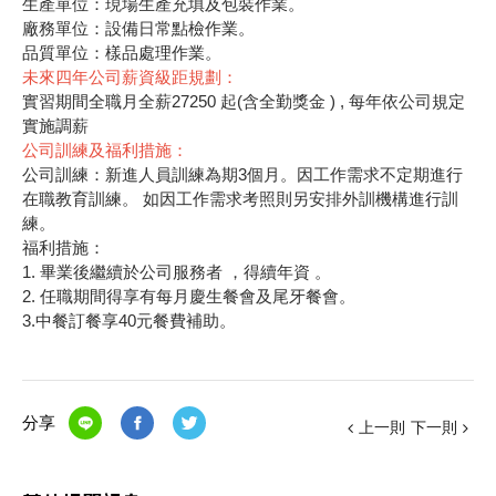
生產單位：現場生產充填及包裝作業。
廠務單位：設備日常點檢作業。
品質單位：樣品處理作業。
未來四年公司薪資級距規劃：
實習期間全職月全薪27250 起(含全勤獎金 ) , 每年依公司規定
實施調薪
公司訓練及福利措施：
公司訓練：新進人員訓練為期3個月。因工作需求不定期進行
在職教育訓練。 如因工作需求考照則另安排外訓機構進行訓
練。
福利措施：
1. 畢業後繼續於公司服務者 ，得續年資 。
2. 任職期間得享有每月慶生餐會及尾牙餐會。
3.中餐訂餐享40元餐費補助。
分享
上一則
下一則