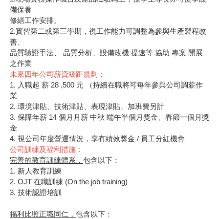
備保養
修繕工作安排。
2.實習第二或第三學期，視工作能力可調整為參與生產製程改
善、
品質驗證手法、 品質分析、設備改機 提速等 協助 專案 開展
之作業
未來四年公司薪資級距規劃：
1. 入職起 薪 28 ,500 元 （持續在職將可每年參與公司調薪作
業
2. 環境津貼、技術津貼、表現津貼、加班費另計
3. 保障年薪 14 個月月薪 中秋 端午半個月獎金、春節一個月獎
金
4. 視公司年度營運情況，享有績效獎金 / 員工分紅機會
公司訓練及福利措施：
完善的教育訓練體系，
包含以下：
1. 新人教育訓練
2. OJT 在職訓練 (On the job training)
3. 技術認證培訓
福利比照正職同仁，
包含以下：