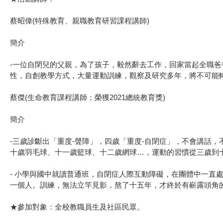
蔡昭偉(特殊教育、親職教育研習課程講師)
簡介
-一位自閉兒的父親，為了孩子，毅然辭去工作，回家當起全職爸
性，自創教學方式，大量運動訓練，觀察及研究多年，將不可能
蔡傑(生命教育課程講師；榮獲2021總統教育獎)
簡介
-三歲診斷出「重度-聲障」，四歲「重度-自閉症」，不會講話
十歲羽毛球、十一歲籃球、十二歲網球…，運動的習慣從三歲到
- 小學與國中就讀普通班，自閉症人際互動障礙，在團體中一
一個人。訓練，無法立竿見影，熬了十五年，才終於有嶄露頭角
★參加對象：全校教職員生及社區民眾。