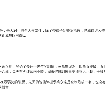
爸，每天24小時全天候陪伴，除了帶孩子到醫院治療，也親自進入
轉化成無限可能……
，不會互動，開始了長達十幾年的訓練，三歲學游泳、四歲直排輪、
十八歲，每天至少練習兩小時，周末假日訓練量更達到六小時，十幾
直處在最弱勢的階層，先天的智能障礙學業永遠是全班最後一名，也沒
的機會……