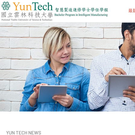
最
國
立
雲
林
科
技
大
學
智
慧
科
技
學
院
智
慧
製
造
進
修
YUN TECH NEWS
學