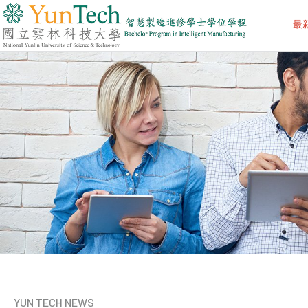
最
國
立
雲
林
科
技
大
學
智
慧
科
技
學
院
智
慧
製
造
進
修
YUN TECH NEWS
學